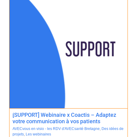
[SUPPORT] Webinaire x Coactis – Adaptez
votre communication à vos patients
AVECvous en visio - les RDV d'AVECsanté Bretagne
,
Des idées de
projets
,
Les webinaires