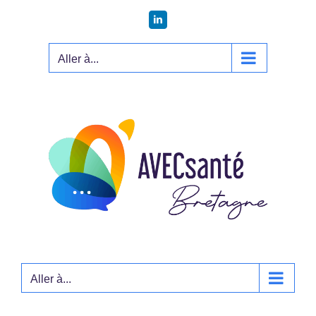
Passer
LinkedIn
au
contenu
Aller à...
Aller à...