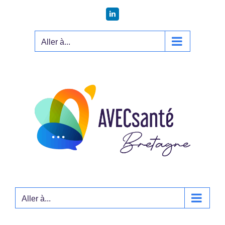
Passer
LinkedIn
au
contenu
Aller à...
Aller à...