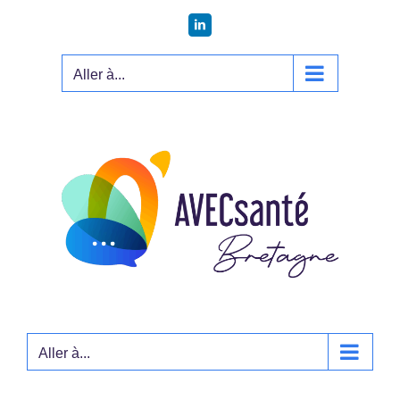
Passer
LinkedIn
au
contenu
Aller à...
Aller à...