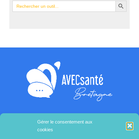
Search Button
Search
for:
Gérer le consentement aux
Contactez-nous
cookies