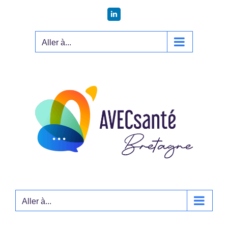
Passer
LinkedIn
au
contenu
Aller à...
Aller à...