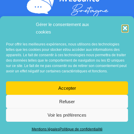
Gérer le consentement aux
cookies
Contactez-nous
Pour offrir les meilleures expériences, nous utilisons des technologies
telles que les cookies pour stocker et/ou accéder aux informations des
appareils. Le fait de consentir à ces technologies nous permettra de traiter
des données telles que le comportement de navigation ou les ID uniques
sur ce site. Le fait de ne pas consentir ou de retirer son consentement peut
avoir un effet négatif sur certaines caractéristiques et fonctions.
Accepter
Refuser
Voir les préférences
Association
AVECsanté Bretagne
Mentions légales
Politique de confidentialité
Mentions légales
•
Politique de confidentialité