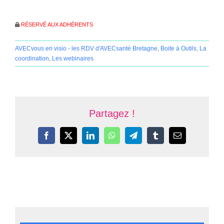
RÉSERVÉ AUX ADHÉRENTS
AVECvous en visio - les RDV d'AVECsanté Bretagne
,
Boite à Outils
,
La
coordination
,
Les webinaires
Partagez !
Facebook
X
LinkedIn
WhatsApp
Telegram
Tumblr
Email