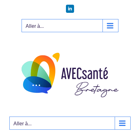
Passer
LinkedIn
au
contenu
Aller à...
Aller à...