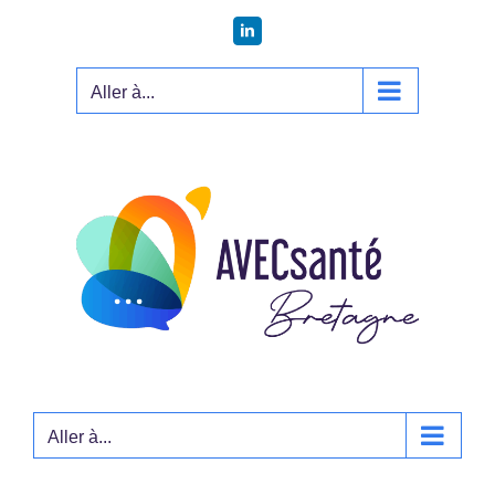
Passer
LinkedIn
au
contenu
Aller à...
Aller à...