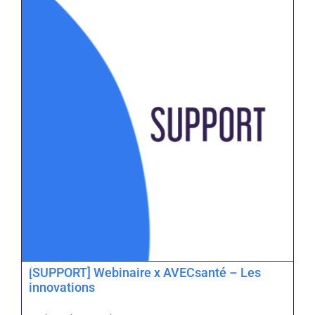
[SUPPORT] Webinaire x AVECsanté – Les
innovations