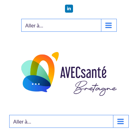
Passer
LinkedIn
au
contenu
Aller à...
Aller à...