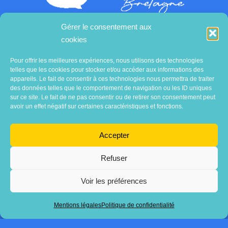
Gérer le consentement aux
cookies
Contactez-nous
Pour offrir les meilleures expériences, nous utilisons des technologies
telles que les cookies pour stocker et/ou accéder aux informations des
appareils. Le fait de consentir à ces technologies nous permettra de traiter
des données telles que le comportement de navigation ou les ID uniques
sur ce site. Le fait de ne pas consentir ou de retirer son consentement peut
avoir un effet négatif sur certaines caractéristiques et fonctions.
Accepter
Refuser
Voir les préférences
Association
AVECsanté Bretagne
Mentions légales
Politique de confidentialité
Mentions légales
•
Politique de confidentialité
Copyright 2025 • TDR Designed by
ArgonauTT