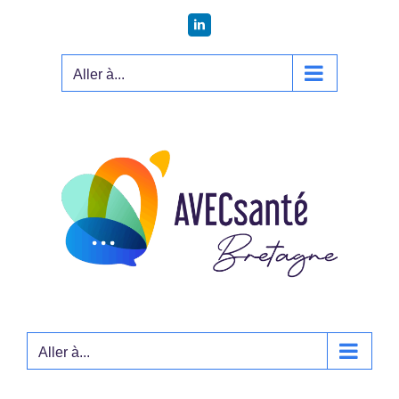
Passer
LinkedIn
au
contenu
Aller à...
Aller à...