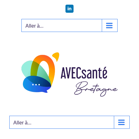
Passer
LinkedIn
au
contenu
Aller à...
Aller à...