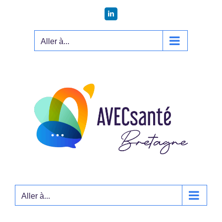
Passer
LinkedIn
au
contenu
Aller à...
Aller à...