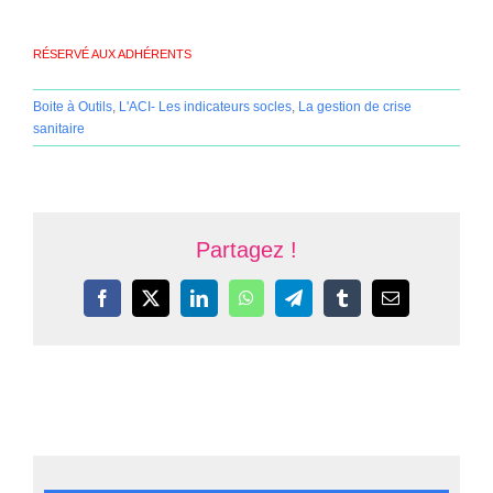
RÉSERVÉ AUX ADHÉRENTS
Boite à Outils
,
L'ACI- Les indicateurs socles
,
La gestion de crise
sanitaire
Partagez !
Facebook
X
LinkedIn
WhatsApp
Telegram
Tumblr
Email