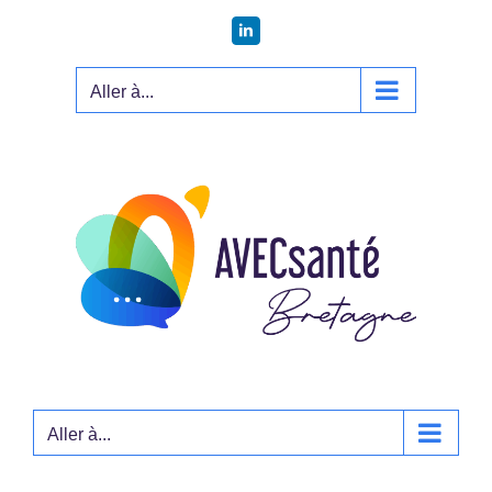
Passer
LinkedIn
au
contenu
Aller à...
Aller à...