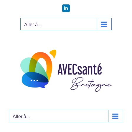
Passer
LinkedIn
au
contenu
Aller à...
Aller à...