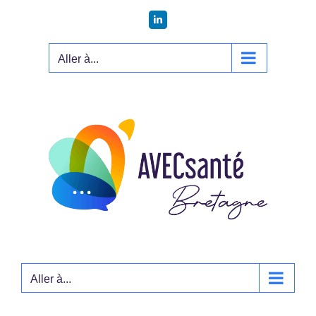
Passer
LinkedIn
au
contenu
Aller à...
Aller à...