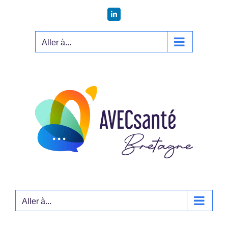
Passer
LinkedIn
au
contenu
Aller à...
Aller à...