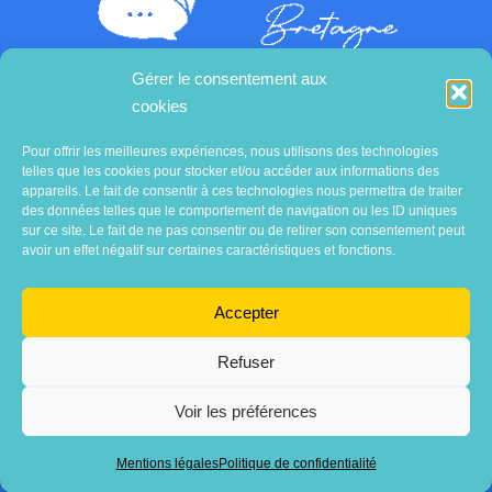
Gérer le consentement aux
cookies
Contactez-nous
Pour offrir les meilleures expériences, nous utilisons des technologies
telles que les cookies pour stocker et/ou accéder aux informations des
appareils. Le fait de consentir à ces technologies nous permettra de traiter
des données telles que le comportement de navigation ou les ID uniques
sur ce site. Le fait de ne pas consentir ou de retirer son consentement peut
avoir un effet négatif sur certaines caractéristiques et fonctions.
Accepter
Refuser
Voir les préférences
Association
AVECsanté Bretagne
Mentions légales
Politique de confidentialité
Mentions légales
•
Politique de confidentialité