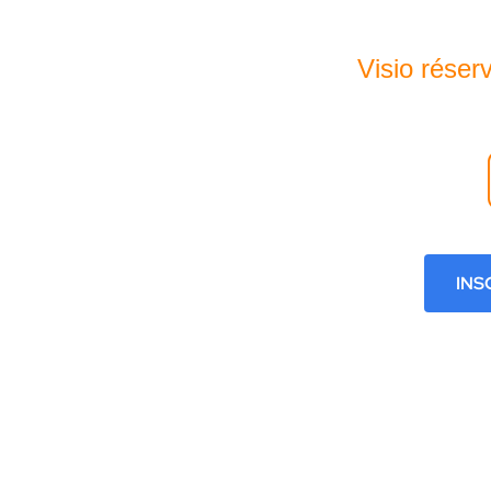
Visio réser
INS