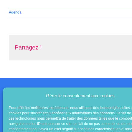
Agenda
Partagez !
Gérer le consentement aux cookies
Pour offrir les meilleures expériences, nous utilisons des technologies telles 
cookies pour stocker et/ou accéder aux informations des appareils. Le fait de
ces technologies nous permettra de traiter des données telles que le compo
navigation ou les ID uniques sur ce site. Le fait de ne pas consentir ou de reti
consentement peut avoir un effet négatif sur certaines caractéristiques et fonc