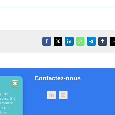
Facebook
X
LinkedIn
WhatsApp
Telegram
Tumblr
Contactez-nous
que les
 consentir à
rtement de
rer son
tions.