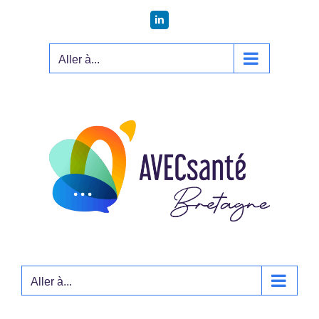
Passer
LinkedIn
au
contenu
Aller à...
Aller à...