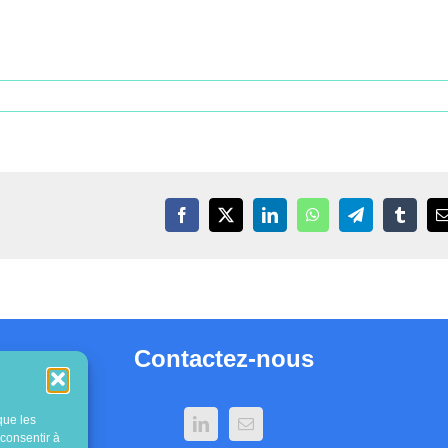
Facebook
X
LinkedIn
WhatsApp
Telegram
Tumblr
Contactez-nous
que les
 consentir à