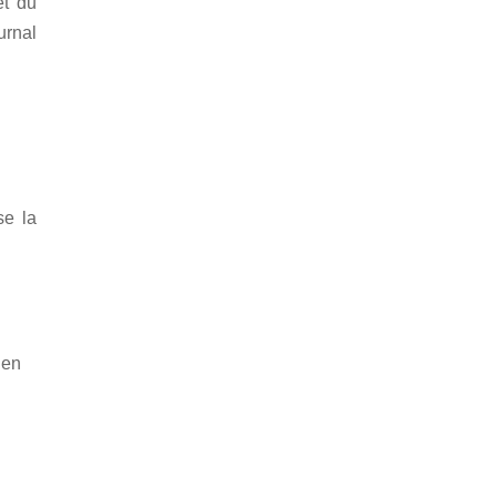
et du
urnal
se la
 en