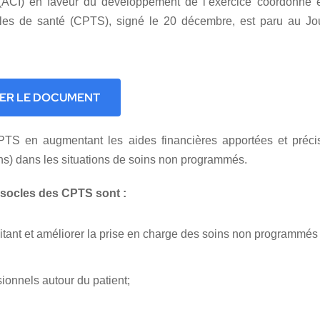
el (ACI) en faveur du développement de l’exercice coordonné 
ales de santé (CPTS), signé le 20 décembre, est paru au Jo
ER LE DOCUMENT
PTS en augmentant les aides financières apportées et préci
ns) dans les situations de soins non programmés.
 socles des CPTS sont :
raitant et améliorer la prise en charge des soins non programmés
ionnels autour du patient;