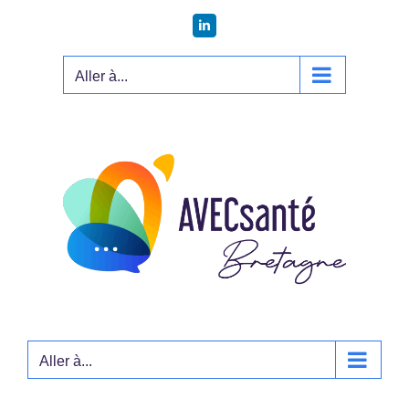
Passer
LinkedIn
au
contenu
Aller à...
Aller à...