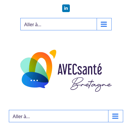
Passer
LinkedIn
au
contenu
Aller à...
Aller à...