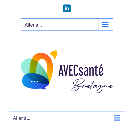
Passer
LinkedIn
au
contenu
Aller à...
Aller à...