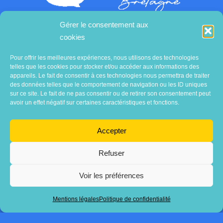
Gérer le consentement aux
cookies
Contactez-nous
Pour offrir les meilleures expériences, nous utilisons des technologies
telles que les cookies pour stocker et/ou accéder aux informations des
appareils. Le fait de consentir à ces technologies nous permettra de traiter
des données telles que le comportement de navigation ou les ID uniques
sur ce site. Le fait de ne pas consentir ou de retirer son consentement peut
avoir un effet négatif sur certaines caractéristiques et fonctions.
Accepter
Refuser
Voir les préférences
Association
AVECsanté Bretagne
Mentions légales
Politique de confidentialité
Mentions légales
•
Politique de confidentialité
Copyright 2025 • TDR Designed by
ArgonauTT