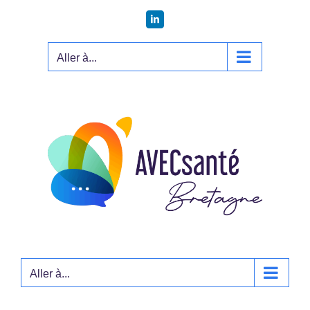
Passer
LinkedIn
au
contenu
Aller à...
Aller à...