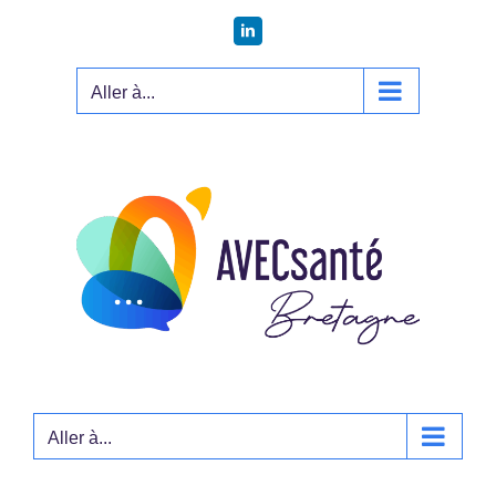
Passer
LinkedIn
au
contenu
Aller à...
Aller à...