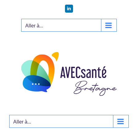
Passer
LinkedIn
au
contenu
Aller à...
Aller à...