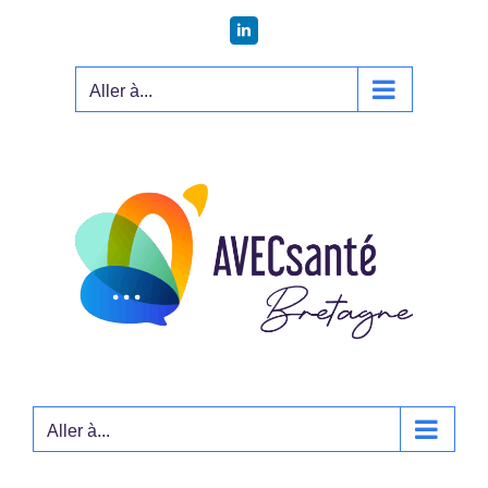
Passer
LinkedIn
au
contenu
Aller à...
Aller à...