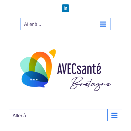
Passer
LinkedIn
au
contenu
Aller à...
Aller à...