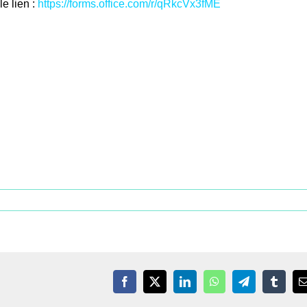
e lien :
https://forms.office.com/r/qRkcVx3fME
Facebook
X
LinkedIn
WhatsApp
Telegram
Tumblr