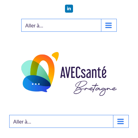
Passer
LinkedIn
au
contenu
Aller à...
Aller à...